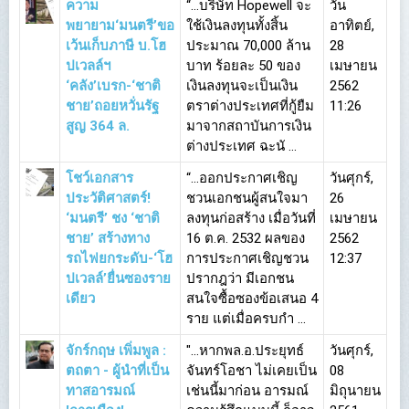
ความ
“…บริษัท Hopewell จะ
วัน
พยายาม‘มนตรี’ขอ
ใช้เงินลงทุนทั้งสิ้น
อาทิตย์,
เว้นเก็บภาษี บ.โฮ
ประมาณ 70,000 ล้าน
28
ปเวลล์ฯ
บาท ร้อยละ 50 ของ
เมษายน
‘คลัง’เบรก-‘ชาติ
เงินลงทุนจะเป็นเงิน
2562
ชาย’ถอยหวั่นรัฐ
ตราต่างประเทศที่กู้ยืม
11:26
สูญ 364 ล.
มาจากสถาบันการเงิน
ต่างประเทศ ฉะนั ...
โชว์เอกสาร
“...ออกประกาศเชิญ
วันศุกร์,
ประวัติศาสตร์!
ชวนเอกชนผู้สนใจมา
26
‘มนตรี’ ชง ‘ชาติ
ลงทุนก่อสร้าง เมื่อวันที่
เมษายน
ชาย’ สร้างทาง
16 ต.ค. 2532 ผลของ
2562
รถไฟยกระดับ-‘โฮ
การประกาศเชิญชวน
12:37
ปเวลล์’ยื่นซองราย
ปรากฎว่า มีเอกชน
เดียว
สนใจซื้อซองข้อเสนอ 4
ราย แต่เมื่อครบกำ ...
จักร์กฤษ เพิ่มพูล :
"...หากพล.อ.ประยุทธ์
วันศุกร์,
ตถตา - ผู้นำที่เป็น
จันทร์โอชา ไม่เคยเป็น
08
ทาสอารมณ์
เช่นนี้มาก่อน อารมณ์
มิถุนายน