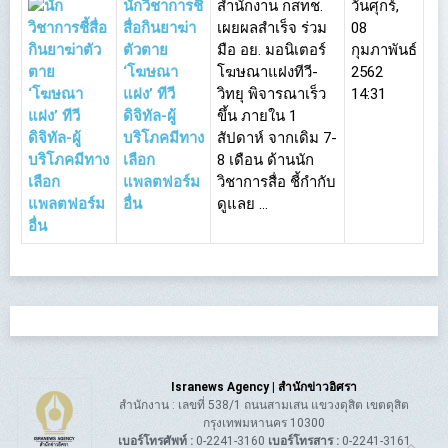
นักวิชาการชี้
สำนักงาน กสทช.
วันศุกร์,
สื่อกินยาฆ่า
เผยผลสำเร็จ ร่วม
08
ตัวตาย
มือ อย. มอนิเตอร์
กุมภาพันธ์
‘โฆษณา
โฆษณาแฝงทีวี-
2562
แฝง’ ทีวี
วิทยุ พิจารณาเร็ว
14:31
ดิจิทัล-ผู้
ขึ้น ภายใน 1
บริโภคมีทาง
สัปดาห์ จากเดิม 7-
เลือก
8 เดือน ด้านนัก
แพลตฟอร์ม
วิชาการสื่อ ชี้กำกับ
อื่น
ดูแลย ...
Isranews Agency | สำนักข่าวอิศรา
สำนักงาน : เลขที่ 538/1 ถนนสามเสน แขวงดุสิต เขตดุสิต
กรุงเทพมหานคร 10300
เบอร์โทรศัพท์ :
0-2241-3160
เบอร์โทรสาร :
0-2241-3161