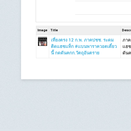
Image
Title
Descr
เที่ยงตรง 12 ก.พ. ภาคปชช. ระดม
ภาคป
ติดแฮชแท็ก #เเบนพาราควอตเดี๋ยว
เเฮช
นี้ กดดันคกก.วัตถุอันตราย
ดันค