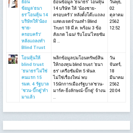
ย้อน
ย้อนข้อมูล ‘ธนาธร’ โอนหุ้น
วันพุธ,
ข้อมูล‘ธนา
14 บริษัท ให้ ‘น้องชาย-
02
ธร’โอนหุ้น 14
ครอบครัว’ หลังตั้งโต๊ะแถลง
ตุลาคม
บริษัทให้‘น้อง
แสดงเจตจำนงทำ Blind
2562
ชาย-
Trust 18 มี.ค. พร้อม 3 ข้อ
12:52
ครอบครัว’
สังเกต ไฉน! รับโอน‘ไทยซัม
หลังแถลงทำ
มิ ...
Blind Trust
โอนหุ้นให้
พลิกข้อมูลปมโอนทรัพย์สิน
วัน
blind trust
ให้กองทุน blind trust ‘ธนา
จันทร์,
‘ธนาธร’ไม่ใช่
ธร’ เครือซัมมิท 5 พันล.
18
คนแรก 15
ไม่ใช่เรื่องใหม่ พบ
มีนาคม
รมต. 4 รัฐบาล
15นักการเมืองรัฐบาล‘ชวน-
2562
‘ชวน-บิ๊กตู่’ทำ
มาร์ค-ยิ่งลักษณ์-บิ๊กตู่’ จ้างน
20:04
มาแล้ว
...