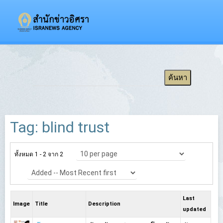
Tag: blind trust
ทั้งหมด 1 - 2 จาก 2
Last
Image
Title
Description
updated