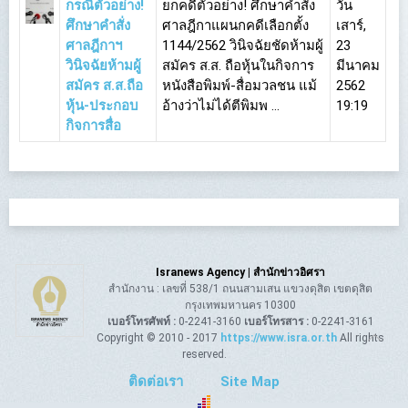
กรณีตัวอย่าง!
ยกคดีตัวอย่าง! ศึกษาคำสั่ง
วัน
ศึกษาคำสั่ง
ศาลฎีกาแผนกคดีเลือกตั้ง
เสาร์,
ศาลฎีกาฯ
1144/2562 วินิจฉัยชัดห้ามผู้
23
วินิจฉัยห้ามผู้
สมัคร ส.ส. ถือหุ้นในกิจการ
มีนาคม
สมัคร ส.ส.ถือ
หนังสือพิมพ์-สื่อมวลชน แม้
2562
หุ้น-ประกอบ
อ้างว่าไม่ได้ตีพิมพ ...
19:19
กิจการสื่อ
Isranews Agency | สำนักข่าวอิศรา
สำนักงาน : เลขที่ 538/1 ถนนสามเสน แขวงดุสิต เขตดุสิต
กรุงเทพมหานคร 10300
เบอร์โทรศัพท์ :
0-2241-3160
เบอร์โทรสาร :
0-2241-3161
Copyright © 2010 - 2017
https://www.isra.or.th
All rights
reserved.
ติดต่อเรา
Site Map