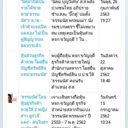
'นิคม'เปิดปม
'นิคม บุญวิเศษ' ส.ส.พลัง
วันพุธ, 26
รายได้ขาย
ปวงชนไทย อภิปราย
กุมภาพันธ์
หวย'ธรรม
ชำแหละ 'บิ๊กตู่' ปมตั้ง
2563
นัส'3 ล./ด.-
'ธรรมนัส พรหมเผ่า' นั่ง
19:27
เจ้าตัวแจงเปิด
รมช.เกษตรฯ ชี้ไม่เหมาะ
แผงเอง ไม่เป็น
สม เหตุเคยเป็นหุ้นส่วน
คู่สัญญากอง
หจก.ขวัญฤดี 1 ใน ...
สลากฯแล้ว
หุ้นส่วนธุรกิจ
พบผู้ถือหุ้น หจก.ขวัญฤดี
วันอังคาร,
ค้าหวย โผล่ยื่น
ธุรกิจค้าหวยรายใหญ่
22
บัญชีทรัพย์สิน
สำนักงานสลากฯ โผล่ยื่น
ตุลาคม
แทน‘ธรรมนัส’
บัญชีทรัพย์สิน ป.ป.ช.ให้
2562
‘ธรรมนัส’ ตอนรับ
18:40
ตำแหน่ง ส.ส.
‘ธรรมนัส’โอน
เจาะเส้นทางถือหุ้น
วันจันทร์,
หุ้นธุรกิจค้า
หจก.ขวัญฤดี ธุรกิจ
15
หวยให้ 2 หญิง
จำหน่ายสลากกินแบ่ง
กรกฎาคม
สาว ลูก‘เจ๊
‘ธรรมนัส พรหมเผ่า’ ปี
2562
แดง’- คนในธร
2553 - 7 พ.ค. 2562
10:34