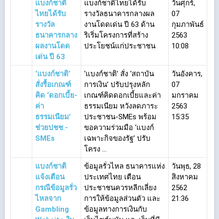
แบงก์ชาติ
แบงก์ชาติไทยได้รับ
วันศุกร์,
ไทยได้รับ
รางวัลธนาคารกลางผล
07
รางวัล
งานโดดเด่น ปี 63 ด้าน
กุมภาพันธ์
ธนาคารกลาง
ริเริ่มโครงการที่สร้าง
2563
ผลงานโดด
ประโยชน์แก่ประชาชน
10:08
เด่น ปี 63
‘แบงก์ชาติ’
‘แบงก์ชาติ’ สั่ง ‘สถาบัน
วันอังคาร,
สั่งรื้อเกณฑ์
การเงิน’ ปรับปรุงหลัก
07
คิด ‘ดอกเบี้ย-
เกณฑ์คิดดอกเบี้ยและค่า
มกราคม
ค่า
ธรรมเนียม หวังลดภาระ
2563
ธรรมเนียม’
ประชาชน-SMEs พร้อม
15:35
ช่วยปชช.-
ขอความร่วมมือ ‘แบงก์
SMEs
เฉพาะกิจของรัฐ’ ปรับ
โครง ...
แบงก์ชาติ
ข้อมูลรั่วไหล ธนาคารแห่ง
วันพุธ, 28
แจ้งเตือน
ประเทศไทย เตือน
สิงหาคม
กรณีข้อมูลรั่ว
ประชาชนควรหลีกเลี่ยง
2562
ไหลจาก
การให้ข้อมูลส่วนตัว และ
21:36
Gambling
ข้อมูลทางการเงินกับ