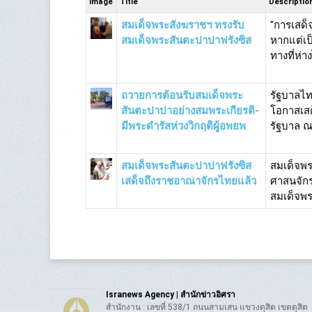
Image
Title
Descriptio
สมเด็จพระสังฆราชฯ ทรงรับ
"การเสด็
สมเด็จพระสันตะปาปาฟรังซิส
หากแต่เป
ทางที่ห่
ถวายการต้อนรับสมเด็จพระ
รัฐบาลไท
สันตะปาปาอย่างสมพระเกียรติ-
โอกาสเส
มีพระดำรัสห่วงวิกฤติผู้อพยพ
รัฐบาล ณ
สมเด็จพระสันตะปาปาฟรังซิส
สมเด็จพร
เสด็จถึงราชอาณาจักรไทยแล้ว
ศาสนจักร
สมเด็จพระ
Isranews Agency | สำนักข่าวอิศรา
สำนักงาน : เลขที่ 538/1 ถนนสามเสน แขวงดุสิต เขตดุสิต