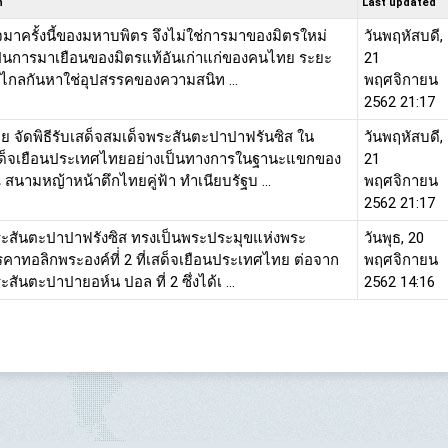
n
Last updated
จมาครั้งนี้ของมหาบพิตร จึงไม่ใช่การมาของมิตรใหม่
วันพฤหัสบดี,
็นการมาเยือนของมิตรแท้อันเก่าแก่ของคนไทย ระยะ
21
างไกลกันหาใช่อุปสรรคของความสนิท ...
พฤศจิกายน
2562 21:17
ย จัดพิธีรับเสด็จสมเด็จพระสันตะปาปาฟรันซิส ใน
วันพฤหัสบดี,
ด็จเยือนประเทศไทยอย่างเป็นทางการในฐานะแขกของ
21
 สนามหญ้าหน้าตึกไทยคู่ฟ้า ทำเนียบรัฐบ ...
พฤศจิกายน
2562 21:17
ะสันตะปาปาฟรังซิส ทรงเป็นพระประมุขแห่งพระ
วันพุธ, 20
คาทอลิกพระองค์ที่่ 2 ที่เสด็จเยือนประเทศไทย ต่อจาก
พฤศจิกายน
สันตะปาปายอห์น ปอล ที่ 2 ซึ่งได้เ ...
2562 14:16