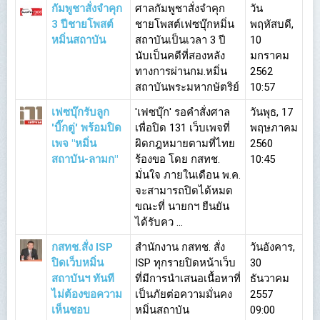
กัมพูชาสั่งจำคุก
ศาลกัมพูชาสั่งจำคุก
วัน
3 ปีชายโพสต์
ชายโพสต์เฟซบุ๊กหมิ่น
พฤหัสบดี,
หมิ่นสถาบัน
สถาบันเป็นเวลา 3 ปี
10
นับเป็นคดีที่สองหลัง
มกราคม
ทางการผ่านกม.หมิ่น
2562
สถาบันพระมหากษัตริย์
10:57
เฟซบุ๊กรับลูก
'เฟซบุ๊ก' รอคำสั่งศาล
วันพุธ, 17
'บิ๊กตู่' พร้อมปิด
เพื่อปิด 131 เว็บเพจที่
พฤษภาคม
เพจ "หมิ่น
ผิดกฎหมายตามที่ไทย
2560
สถาบัน-ลามก"
ร้องขอ โดย กสทช.
10:45
มั่นใจ ภายในเดือน พ.ค.
จะสามารถปิดได้หมด
ขณะที่ นายกฯ ยืนยัน
ได้รับคว ...
กสทช.สั่ง ISP
สำนักงาน กสทช. สั่ง
วันอังคาร,
ปิดเว็บหมิ่น
ISP ทุกรายปิดหน้าเว็บ
30
สถาบันฯ ทันที
ที่มีการนำเสนอเนื้อหาที่
ธันวาคม
ไม่ต้องขอความ
เป็นภัยต่อความมั่นคง
2557
เห็นชอบ
หมิ่นสถาบัน
09:00