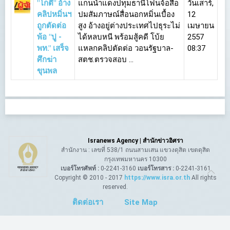
"โกตี๋" อ้าง
แกนนำแดงปทุมธานีโฟนจ้อสื่อ
วันเสาร์,
คลิปหมิ่นฯ
ปมสัมภาษณ์สื่อนอกหมิ่นเบื้อง
12
ถูกตัดต่อ
สูง อ้างอยู่ต่างประเทศไปธุระไม่
เมษายน
พ้อ "ปู -
ได้หลบหนี พร้อมสู้คดี โบ้ย
2557
พท." เสร็จ
แหลกคลิปตัดต่อ วอนรัฐบาล-
08:37
ศึกฆ่า
สตช.ตรวจสอบ ...
ขุนพล
Isranews Agency | สำนักข่าวอิศรา
สำนักงาน : เลขที่ 538/1 ถนนสามเสน แขวงดุสิต เขตดุสิต
กรุงเทพมหานคร 10300
เบอร์โทรศัพท์ :
0-2241-3160
เบอร์โทรสาร :
0-2241-3161
Copyright © 2010 - 2017
https://www.isra.or.th
All rights
reserved.
ติดต่อเรา
Site Map