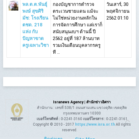
พล.ต.ต.พันธุ์
กองบัญชาการตำรวจ
วันเสาร์, 30
พงษ์ สุขศิริ
ตระเวนชายแดน แม้จะ
พฤศจิกายน
มัช: โรงเรียน
ไม่ใช่หน่วยงานหลักใน
2562 01:10
ตชด. 218
การจัดการศึกษา แต่เราก็
แห่ง กับ
สนับสนุนงบฯ ด้านนี้ ปี
ปัญหาขาด
2562 อยู่ที่ 187 ล้านบาท
ครูเฉพาะวิชา
รวมเงินเดือนบุคลากรครู
ที ...
Isranews Agency | สำนักข่าวอิศรา
สำนักงาน : เลขที่ 538/1 ถนนสามเสน แขวงดุสิต เขตดุสิต
กรุงเทพมหานคร 10300
เบอร์โทรศัพท์ :
0-2241-3160
เบอร์โทรสาร :
0-2241-3161
Copyright © 2010 - 2017
https://www.isra.or.th
All rights
reserved.