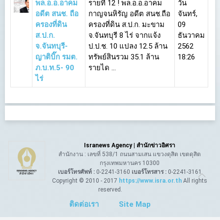
พล.อ.อ.อาคม
รายที่ 12 ! พล.อ.อ.อาคม
วัน
อดีต สนช. ถือ
กาญจนหิรัญ อดีต สนช.ถือ
จันทร์,
ครองที่ดิน
ครองที่ดิน ส.ป.ก. มะขาม
09
ส.ป.ก.
จ.จันทบุรี 8 ไร่ จากแจ้ง
ธันวาคม
จ.จันทบุรี-
ป.ป.ช. 10 แปลง 12.5 ล้าน
2562
ญาติบิ๊ก รมต.
ทรัพย์สินรวม 35.1 ล้าน
18:26
ภ.บ.ท.5- 90
รายได ...
ไร่
Isranews Agency | สำนักข่าวอิศรา
สำนักงาน : เลขที่ 538/1 ถนนสามเสน แขวงดุสิต เขตดุสิต
กรุงเทพมหานคร 10300
เบอร์โทรศัพท์ :
0-2241-3160
เบอร์โทรสาร :
0-2241-3161
Copyright © 2010 - 2017
https://www.isra.or.th
All rights
reserved.
ติดต่อเรา
Site Map