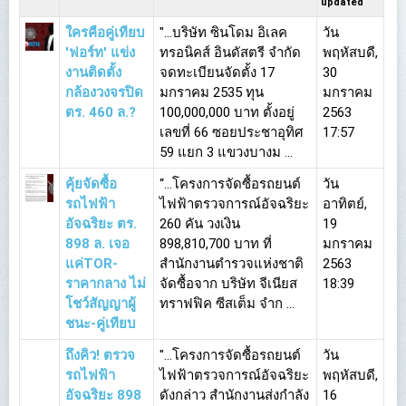
updated
ใครคือคู่เทียบ
"...บริษัท ซินโดม อิเลค
วัน
'ฟอร์ท' แข่ง
ทรอนิคส์ อินดัสตรี จำกัด
พฤหัสบดี,
งานติดตั้ง
จดทะเบียนจัดตั้ง 17
30
กล้องวงจรปิด
มกราคม 2535 ทุน
มกราคม
ตร. 460 ล.?
100,000,000 บาท ตั้งอยู่
2563
เลขที่ 66 ซอยประชาอุทิศ
17:57
59 แยก 3 แขวงบางม ...
คุ้ยจัดซื้อ
“...โครงการจัดซื้อรถยนต์
วัน
รถไฟฟ้า
ไฟฟ้าตรวจการณ์อัจฉริยะ
อาทิตย์,
อัจฉริยะ ตร.
260 คัน วงเงิน
19
898 ล. เจอ
898,810,700 บาท ที่
มกราคม
แค่TOR-
สำนักงานตำรวจแห่งชาติ
2563
ราคากลาง ไม่
จัดซื้อจาก บริษัท จีเนียส
18:39
โชว์สัญญาผู้
ทราฟฟิค ซีสเต็ม จำก ...
ชนะ-คู่เทียบ
ถึงคิว! ตรวจ
"...โครงการจัดซื้อรถยนต์
วัน
รถไฟฟ้า
ไฟฟ้าตรวจการณ์อัจฉริยะ
พฤหัสบดี,
อัจฉริยะ 898
ดังกล่าว สำนักงานส่งกำลัง
16