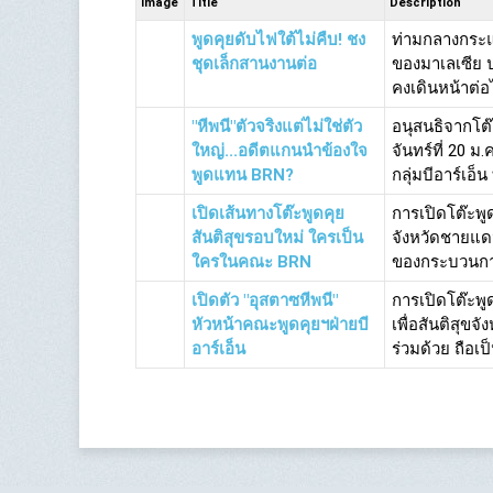
Image
Title
Description
พูดคุยดับไฟใต้ไม่คืบ! ชง
ท่ามกลางกระแ
ชุดเล็กสานงานต่อ
ของมาเลเซีย ป
คงเดินหน้าต่
"หีพนี"ตัวจริงแต่ไม่ใช่ตัว
อนุสนธิจากโต๊
ใหญ่...อดีตแกนนำข้องใจ
จันทร์ที่ 20 
พูดแทน BRN?
กลุ่มบีอาร์เอ็น 
เปิดเส้นทางโต๊ะพูดคุย
การเปิดโต๊ะพูด
สันติสุขรอบใหม่ ใครเป็น
จังหวัดชายแดนภ
ใครในคณะ BRN
ของกระบวนการ
เปิดตัว "อุสตาซหีพนี"
การเปิดโต๊ะพ
หัวหน้าคณะพูดคุยฯฝ่ายบี
เพื่อสันติสุขจ
อาร์เอ็น
ร่วมด้วย ถือเป็