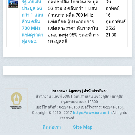
รัฐโกยเงิน
กสทช.ปลื้ม โกยเงินประมูล
วัน
ประมูล 5G
5G รวม 3 คลื่นกว่า 1 แสน
อาทิตย์,
กว่า 1 แสน
ล้านบาท คลื่น 700 MHz
16
ล้าน คลื่น
แข่งเดือด ผู้ประกอบการ
กุมภาพันธ์
700 MHz
แข่งเคาะราคา ดันราคาใบ
2563
แข่งดุราคา
อนุญาตพุ่ง 95% ขณะที่การ
21:30
พุ่ง 95%
ประมูลคลื่ ...
Isranews Agency | สำนักข่าวอิศรา
สำนักงาน : เลขที่ 538/1 ถนนสามเสน แขวงดุสิต เขตดุสิต
กรุงเทพมหานคร 10300
เบอร์โทรศัพท์ :
0-2241-3160
เบอร์โทรสาร :
0-2241-3161
Copyright © 2010 - 2017
https://www.isra.or.th
All rights
reserved.
ติดต่อเรา
Site Map