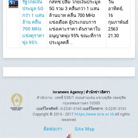
รัฐโกยเงิน
กสทช.ปลื้ม โกยเงินประมูล
วัน
ประมูล 5G
5G รวม 3 คลื่นกว่า 1 แสน
อาทิตย์,
กว่า 1 แสน
ล้านบาท คลื่น 700 MHz
16
ล้าน คลื่น
แข่งเดือด ผู้ประกอบการ
กุมภาพันธ์
700 MHz
แข่งเคาะราคา ดันราคาใบ
2563
แข่งดุราคา
อนุญาตพุ่ง 95% ขณะที่การ
21:30
พุ่ง 95%
ประมูลคลื่ ...
Isranews Agency | สำนักข่าวอิศรา
สำนักงาน : เลขที่ 538/1 ถนนสามเสน แขวงดุสิต เขตดุสิต
กรุงเทพมหานคร 10300
เบอร์โทรศัพท์ :
0-2241-3160
เบอร์โทรสาร :
0-2241-3161
Copyright © 2010 - 2017
https://www.isra.or.th
All rights
reserved.
ติดต่อเรา
Site Map