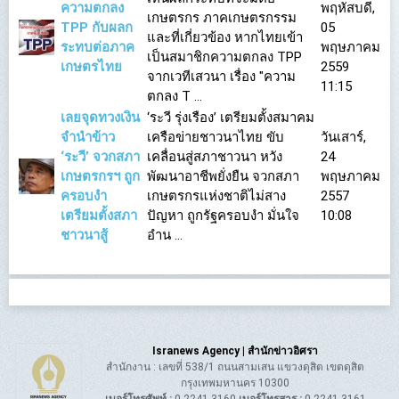
ความตกลง
พฤหัสบดี,
เกษตรกร ภาคเกษตรกรรม
TPP กับผลก
05
และที่เกี่ยวข้อง หากไทยเข้า
ระทบต่อภาค
พฤษภาคม
เป็นสมาชิกความตกลง TPP
เกษตรไทย
2559
จากเวทีเสวนา เรื่อง "ความ
11:15
ตกลง T ...
เลยจุดทวงเงิน
‘ระวี รุ่งเรือง’ เตรียมตั้งสมาคม
จำนำข้าว
เครือข่ายชาวนาไทย ขับ
วันเสาร์,
‘ระวี’ จวกสภา
เคลื่อนสู่สภาชาวนา หวัง
24
เกษตรกรฯ ถูก
พัฒนาอาชีพยั่งยืน จวกสภา
พฤษภาคม
ครอบงำ
เกษตรกรแห่งชาติไม่สาง
2557
เตรียมตั้งสภา
ปัญหา ถูกรัฐครอบงำ มั่นใจ
10:08
ชาวนาสู้
อำน ...
Isranews Agency | สำนักข่าวอิศรา
สำนักงาน : เลขที่ 538/1 ถนนสามเสน แขวงดุสิต เขตดุสิต
กรุงเทพมหานคร 10300