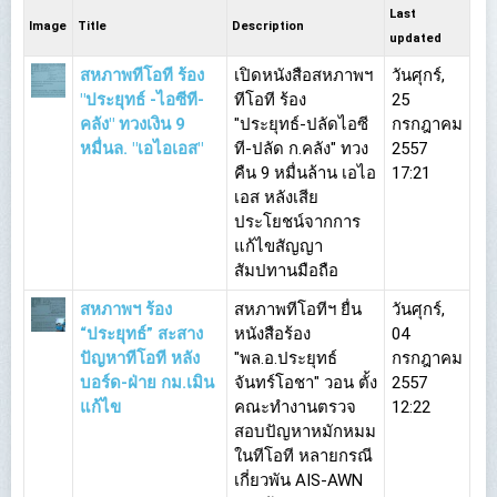
Last
Image
Title
Description
updated
สหภาพทีโอที ร้อง
เปิดหนังสือสหภาพฯ
วันศุกร์,
"ประยุทธ์ -ไอซีที-
ทีโอที ร้อง
25
คลัง" ทวงเงิน 9
"ประยุทธ์-ปลัดไอซี
กรกฎาคม
หมื่นล. "เอไอเอส"
ที-ปลัด ก.คลัง" ทวง
2557
คืน 9 หมื่นล้าน เอไอ
17:21
เอส หลังเสีย
ประโยชน์จากการ
แก้ไขสัญญา
สัมปทานมือถือ
สหภาพฯ ร้อง
สหภาพทีโอทีฯ ยื่น
วันศุกร์,
“ประยุทธ์” สะสาง
หนังสือร้อง
04
ปัญหาทีโอที หลัง
"พล.อ.ประยุทธ์
กรกฎาคม
บอร์ด-ฝ่าย กม.เมิน
จันทร์โอชา" วอน ตั้ง
2557
แก้ไข
คณะทำงานตรวจ
12:22
สอบปัญหาหมักหมม
ในทีโอที หลายกรณี
เกี่ยวพัน AIS-AWN