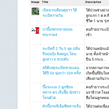
Image
Title
Description
เปิดฉากเดือนตุลาฯ ใต้
ใต้ป่วนช่วงย่า
ระเบิดรายวัน
ลูกแรก 1 ต.ค.ท
ชีวิต 1 นาย รุ่งข
ปาบึ้ม!ตกกลางถนน
คนร้ายปาระเบ
พระราม4
เข้า
ระเบิดถี่ 2 วัน 5 จุด ปล้น
ใต้ป่วนหนักแม้
ปืนบ่อกุ้ง ยิงผญบ.โดน
นาย ทั้งเจ้าหน้
ลูกสาว 6 ขวบดับ
ปืน 5 กระบ ...
สถิติเหตุระเบิดชายแดน
จากสถานการณ์
ใต้ปี 56 พุ่งกว่า 320 ครั้ง!
เกิดขึ้นถี่ยิบ
เสียงถามกันว่าส
บึ้มระแงะ 2 ลูกซ้อน
คนร้ายวางระเบ
ทหาร-ตร.เจ็บอื้อ นักข่าว
นราธิวาส โจมต
โดนด้วย
สื่อโดนลูกหลงเจ็
ดักบึ้มรถจีเอ็มซีทหารเจ็บ
ใต้ป่วนต่อเนื่