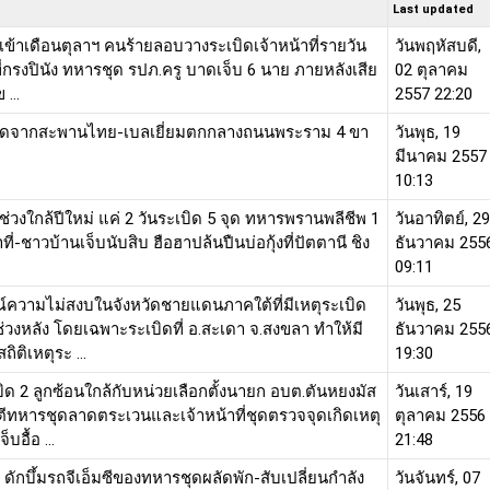
Last updated
งเข้าเดือนตุลาฯ คนร้ายลอบวางระเบิดเจ้าหน้าที่รายวัน
วันพฤหัสบดี,
ี่กรงปินัง ทหารชุด รปภ.ครู บาดเจ็บ 6 นาย ภายหลังเสีย
02 ตุลาคม
 ...
2557 22:20
ิดจากสะพานไทย-เบลเยี่ยมตกกลางถนนพระราม 4 ขา
วันพุธ, 19
มีนาคม 2557
10:13
ช่วงใกล้ปีใหม่ แค่ 2 วันระเบิด 5 จุด ทหารพรานพลีชีพ 1
วันอาทิตย์, 29
าที่-ชาวบ้านเจ็บนับสิบ ฮือฮาปล้นปืนบ่อกุ้งที่ปัตตานี ชิง
ธันวาคม 255
09:11
ความไม่สงบในจังหวัดชายแดนภาคใต้ที่มีเหตุระเบิด
วันพุธ, 25
ในช่วงหลัง โดยเฉพาะระเบิดที่ อ.สะเดา จ.สงขลา ทำให้มี
ธันวาคม 255
ถิติเหตุระ ...
19:30
ิด 2 ลูกซ้อนใกล้กับหน่วยเลือกตั้งนายก อบต.ตันหยงมัส
วันเสาร์, 19
ีทหารชุดลาดตระเวนและเจ้าหน้าที่ชุดตรวจจุดเกิดเหตุ
ตุลาคม 2556
บอื้อ ...
21:48
อง ดักบึ้มรถจีเอ็มซีของทหารชุดผลัดพัก-สับเปลี่ยนกำลัง
วันจันทร์, 07