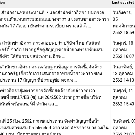
ion
Last updated
.สำนักงานชลประทานที่ 7 แจงสำนักข่าวอิศรา ปมตรวจ
วันอังคาร,
เอกชนตัวแทนสารผสมถนนยางพารา แข่งงานขายยางพารา
05
อมกัน 17 สัญญา ยันทำตามระเบียบ ตรวจแล้วไ ...
พฤศจิกายน
2562 18:59
สุด สำนักข่าวอิศรา ตรวจสอบพบว่า บริษัท ไทย ภัสนันท์
วันศุกร์, 18
พอร์ตี้ จำกัด ปรากฎชื่อคู่สัญญาขายน้ำยางพาราข้นผสม
ตุลาคม
ึงผิว ให้กับกรมชลประทาน อีกจ ...
2562 16:07
สุดสำนักข่าวอิศรา ตรวจสอบฐานข้อมูลการจัดซื้อจัดจ้าง
วันอาทิตย์,
านภาครัฐ เกี่ยวกับการเสนอราคาขายน้ำยางพารา ของ
13 ตุลาคม
ระทาน 17 สัญญา ที่ปรากฎชื่อ หจก.พ ...
2562 14:13
ักข่าวอิศราสุ่มตรวจการจัดซื้อจัดจ้างดังกล่าว พบว่า
วันศุกร์, 11
ลขที่ สชป.7/EB (ซ) นพ.26/2562 ปรากฏรายชื่อ บริษัท
ตุลาคม
นันท์ พร๊อพเพอร์ตี้ จำกัด แล ...
2562 15:40
่อวันที่ 25 มี.ค. 2562 กรมชลประทาน จัดทำสัญญาซื้อน้ำ
วันจันทร์, 0
าผสมสารผสม Preblended จาก หจก.พัชราการยาง วงเงิน
ตุลาคม
240 บาท เมื่อตรวจสอบฐานข้อมูล ...
2562 21:02