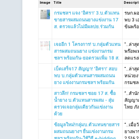
Image
Title
Descript
กรมชลฯ แจง 'อิศรา' 3.บ.ตัวแทน
รษก.ผอ
ขายสารผสมถนนยางแข่งงาน 17
พบ 3 
ส. ตรวจแล้วไม่มีผลปย.ร่วมกัน
ข้นพร้
เจออีก 1 โครงการ! บ.กลุ่มตัวแทน
"...ล่า
สารผสมถนนยาง แข่งงานกรม
พร๊อพเ
ชลฯ พร้อมกัน-ยอดรวมเพิ่ม 18 ส.
ลดแรงต
เบ็ดเสร็จ17 สัญญา! 'อิศรา' สอบ
"...ล่า
พบ บ.กลุ่มตัวแทนสารผสมถนน
หน่วยง
ยาง แข่งงานกรมชลฯ พร้อมกัน
กรมชลป
สาวลึก! กรมชลฯ ซอย 17 ส. ซื้อ
“...สำน
น้ำยาง บ.ตัวแทนสารผสม - สุ่ม
สัญญาเ
ตรวจเจอกลุ่มเดียวกันแข่งงาน
ไทย ภัส
ด้วย
ข้อมูลใหม่!กลุ่มบ.ตัวแทนขายสาร
“...เมื
ผสมถนนยางฯ ยื่นแข่งงานกรม
ยางพาร
ชลฯ พร้อมกัน-ใช้วิธี e-bidding
2,516,