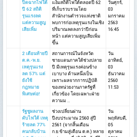
ปิดฉากไฟใต้
แง้มสถิติไฟใต้ตลอดปี 62
วันศุกร์,
ปี 62 สถิติ
ที่เก็บรวบรวมโดย
03
รุนแรงลด
สำนักงานตำรวจแห่งชาติ
มกราคม
แต่ความสูญ
พบการก่อเหตุรุนแรงในเชิง
2563
เสียเพิ่ม
ปริมาณลดลงกว่าปีก่อน
16:45
หน้า แต่ความสูญเสียเพิ่ม
ขึ้น
2 เดือนท้ายปี
สถานการณ์ในจังหวัด
วัน
ต.ค.-พ.ย.
ชายแดนภาคใต้ช่วงปลาย
อาทิตย์,
เหตุรุนแรง
ปี มีเหตุรุนแรงค่อนข้าง
03
ลด 57% แต่
เบาบาง ด้านหนึ่งเป็น
ธันวาคม
ยังใช้
เพราะผลจากการปฏิบัติ
2560
กฎหมาย
ของหน่วยงานภาครัฐที่
11:53
พิเศษต่อ!
เกี่ยวข้อง โดยเฉพาะฝ่าย
ความม ...
รัฐชูผลงาน
ช่วงเปลี่ยนผ่าน
วัน
ดับไฟใต้ เหตุ
ปีงบประมาณ 2560 สู่ปี
พฤหัสบดี,
ร้ายลด 77%
2561 (จากสิ้นเดือน
05
คนกลับบ้าน
ก.ย.ข้ามสู่เดือน ต.ค.) หลาย
ตุลาคม