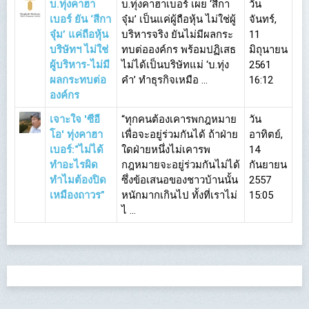
บ.ทุ่งคาฮา
บ.ทุ่งคาฮาเบอร์ เผย ‘สีกา
วัน
เบอร์ ยัน ‘สีกา
จุ๋ม’ เป็นแค่ผู้ถือหุ้น ไม่ใช่ผู้
จันทร์,
จุ๋ม’ แค่ถือหุ้น
บริหารจริง ยันไม่มีผลกระ
11
บริษัทฯ ไม่ใช่
ทบต่อองค์กร พร้อมปฏิเสธ
มิถุนายน
ผู้บริหาร-ไม่มี
ไม่ได้เป็นบริษัทแม่ ‘บ.ทุ่ง
2561
ผลกระทบต่อ
คำ’ ทำธุรกิจเหมือ ...
16:12
องค์กร
เจาะใจ 'ซีอี
“ทุกคนต้องเคารพกฎหมาย
วัน
โอ' ทุ่งคาฮา
เพื่อจะอยู่ร่วมกันได้ ถ้าฝ่าย
อาทิตย์,
เบอร์:“ไม่ได้
ใดฝ่ายหนึ่งไม่เคารพ
14
ทำอะไรผิด
กฎหมายจะอยู่ร่วมกันไม่ได้
กันยายน
ทำไมต้องปิด
ซึ่งข้อเสนอของชาวบ้านนั้น
2557
เหมืองถาวร”
หนักมากเกินไป ทั้งที่เราไม่
15:05
ไ ...