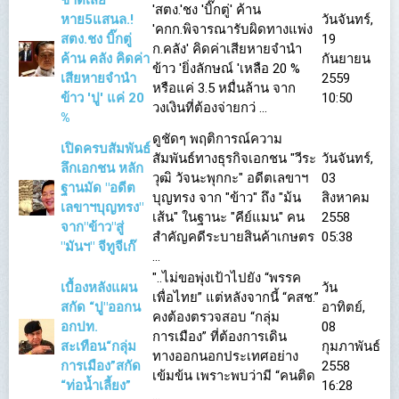
ชาติเสีย
'สตง.'ชง 'บิ๊กตู่' ค้าน
หาย5แสนล.!
วันจันทร์,
'คกก.พิจารณารับผิดทางแพ่ง
สตง.ชง บิ๊กตู่
19
ก.คลัง' คิดค่าเสียหายจำนำ
ค้าน คลัง คิดค่า
กันยายน
ข้าว 'ยิ่งลักษณ์ 'เหลือ 20 %
เสียหายจำนำ
2559
หรือแค่ 3.5 หมื่นล้าน จาก
ข้าว 'ปู' แค่ 20
10:50
วงเงินที่ต้องจ่ายกว่ ...
%
ดูชัดๆ พฤติการณ์ความ
เปิดครบสัมพันธ์
สัมพันธ์ทางธุรกิจเอกชน "วีระ
วันจันทร์,
ลึกเอกชน หลัก
วุฒิ วัจนะพุกกะ" อดีตเลขาฯ
03
ฐานมัด "อดีต
บุญทรง จาก "ข้าว" ถึง "ม้น
สิงหาคม
เลขาฯบุญทรง"
เส้น" ในฐานะ "คีย์แมน" คน
2558
จาก"ข้าว"สู่
สำคัญคดีระบายสินค้าเกษตร
05:38
"มันฯ" จีทูจีเก๊
...
"..ไม่ขอพุ่งเป้าไปยัง “พรรค
เบื้องหลังแผน
วัน
เพื่อไทย” แต่หลังจากนี้ “คสช.”
สกัด “ปู"ออกน
อาทิตย์,
คงต้องตรวจสอบ “กลุ่ม
อกปท.
08
การเมือง” ที่ต้องการเดิน
สะเทือน“กลุ่ม
กุมภาพันธ์
ทางออกนอกประเทศอย่าง
การเมือง”สกัด
2558
เข้มข้น เพราะพบว่ามี “คนติด
“ท่อน้ำเลี้ยง”
16:28
...