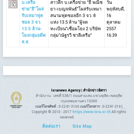
บ.เครือ
สาวลึก บ.เครือข่าย “ยี พณิช
วัน
ข่าย“ยี”โผล่
ยา-เบญจพันธ์”โผล่รับเหมา
พฤหัสบดี,
รับเหมาฟุต
สนามฟุตซอลอีก 3 จว. 8
16
ซอล 3 จว.
แห่ง 13.5 ล้าน “ผู้จด
ตุลาคม
13.5 ล้าน-
ทะเบียน”เชื่อมโยง 2 บริษัท
2557
โยงกลุ่มอดีต
กลุ่ม“ณัฐรวี ชาลีเครือ”
16:39
ส.ส.
Isranews Agency | สำนักข่าวอิศรา
สำนักงาน : เลขที่ 538/1 ถนนสามเสน แขวงดุสิต เขตดุสิต
กรุงเทพมหานคร 10300
เบอร์โทรศัพท์ :
0-2241-3160
เบอร์โทรสาร :
0-2241-3161
Copyright © 2010 - 2017
https://www.isra.or.th
All rights
reserved.
ติดต่อเรา
Site Map