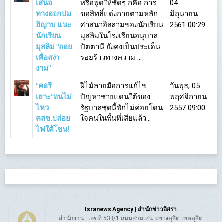
เสนอ
หรือพูดให้ชัดๆ ก็คือ การ
04
ทางออกปม
ขอสิทธิ์แต่งกายตามหลัก
มิถุนายน
ฮิญาบ แนะ
ศาสนาอิสลามของนักเรียน
2561 00:29
นักเรียน
มุสลิมในโรงเรียนอนุบาล
มุสลิม "ถอย
ปัตตานี ยังคงเป็นประเด็น
เพื่อสง่า
รอยร้าวทางความ ...
งาม"
"คอรี
ฝีไม้ลายมือการแก้ไข
วันพุธ, 05
เยาะ"ทนไม่
ปัญหาชายแดนใต้ของ
พฤศจิกายน
ไหว
รัฐบาลชุดนี้ชักไม่ค่อยโดน
2557 09:00
คสช.ปล่อย
ใจคนในพื้นที่เสียแล้ว...
ไฟใต้โชน!
Isranews Agency | สำนักข่าวอิศรา
สำนักงาน : เลขที่ 538/1 ถนนสามเสน แขวงดุสิต เขตดุสิต