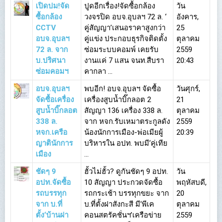
เปิดปม!จัด
ปูดอีกเรื่อง!จัดซื้อกล้อง
วัน
ซื้อกล้อง
วงจรปิด อบจ.อุบลฯ 72 ล. ‘
อังคาร,
CCTV
คู่สัญญา’เสนอราคาสูงกว่า
25
อบจ.อุบลฯ
คู่แข่ง ประกอบธุรกิจติดตั้ง
ตุลาคม
72 ล. จาก
ซ่อมระบบคอมพ์ เคยรับ
2559
บ.ปริศนา
งานแค่ 7 แสน จนท.สืบรา
20:43
ซ่อมคอมฯ
คากลา ...
อบจ.อุบลฯ
พบอีก! อบจ.อุบลฯ จัดซื้อ
วันศุกร์,
จัดซื้อเครื่อง
เครื่องสูบน้ำบิ๊กลอต 2
21
สูบน้ำบิ๊กลอต
สัญญา 136 เครื่อง 338 ล.
ตุลาคม
338 ล.
จาก หจก.รับเหมาตระกูลดัง
2559
หจก.เครือ
น้องนักการเมือง-พ่อเมียผู้
20:39
ญาตินักการ
บริหารใน อปท. พบมี‘คู่เทีย
เมือง
...
ชัดๆ 9
ฮั้วไม่ฮั้ว? ดูกันชัดๆ 9 อปท.
วัน
อปท.จัดซื้อ
10 สัญญา ประกวดจัดซื้อ
พฤหัสบดี,
รถบรรทุก
รถกระเช้า บรรทุกขยะ จาก
20
จาก บ.ที่
บ.ที่ตั้งฝาสังกะสี มี‘พีเค
ตุลาคม
ตั้ง‘บ้านฝา
คอนสตรัคชั่นฯ’เครือข่าย
2559