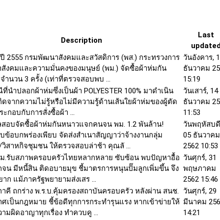
Last
Description
update
่วงปี 2555 กรมพัฒนาสังคมและสวัสดิการ (พส.) กระทรวงการ
วันอังคาร, 
สังคมและความมั่นคงของมนุษย์ (พม.) จัดซื้อผ้าห่มกัน
ธันวาคม 2
จำนวน 3 ครั้ง (เท่าที่ตรวจสอบพบ ...
15:19
รณีที่นำปลอกผ้าห่มซึ่งเป็นผ้า POLYESTER 100% มาดำเนิน
วันเสาร์, 14
ิดจากความไม่รู้หรือไม่มีความรู้ด้านเส้นใยผ้าห่มของผู้ตัด
ธันวาคม 2
ระกอบกับการสั่งซื้อผ้า ...
11:53
ลสอบจัดซื้อผ้าห่มกันหนาวแจกคนจน พม. 1.2 พันล้าน!
วันพฤหัสบดี
บข้อบกพร่องเพียบ จัดส่งสำเนาสัญญาว่าจ้างงานกลุ่ม
05 ธันวาคม
/วิสาหกิจชุมชน ให้ตรวจสอบล่าช้า คุณลั ...
2562 10:53
ม.รับสภาพครอบครัวไทยหลากหลาย ซับซ้อน พบปัญหาอื้อ
วันศุกร์, 31
กจน มีหนี้สิน ติดอบายมุข ชี้มาตรการหนุนปั๊มลูกเพิ่มขึ้น จึง
พฤษภาคม
ยาก แม้ภาครัฐพยายามส่งเสร ...
2562 15:46
ภาคี ถกร่าง พ.ร.บ.คุ้มครองสถาบันครอบครัว หลังผ่าน สนช.
วันศุกร์, 29
ศเป็นกฎหมาย ชี้ข้อดีทุกการกระทำรุนแรง หากเข้าข่ายให้
มีนาคม 25
วามผิดอาญาทุกเรื่อง ทำควบคู ...
14:21