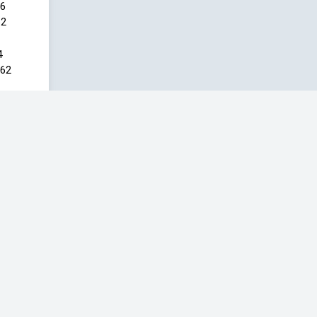
26
62
4
62
20
61
าก 2