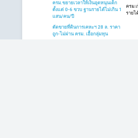
ครม.ขยายเวลาให้เงินอุดหนุนเด็ก
ครม.เ
ตั้งแต่ 0-6 ขวบ ฐานรายได้ไม่เกิน 1
รายได
แสน/คน/ปี
ตัดขายที่ดินการเคหะฯ 28 ล. ราคา
ถูก-ไม่ผ่าน ครม. เอื้อกลุ่มทุน
งบฯ ไม่ใช่ปัญหา! 'สุนี' จี้รัฐอุดหนุน
งบฯ ไม
เด็กเล็กถ้วนหน้า แก้ตกหล่น - 6 ปี ใช้
ปี ถ้ว
เงิน 2.9 หมื่นล.
อธิบดี
ตัดขายที่ดินเอื้อเอกชน ‘ว่ากล่าวตัก
ชำแหล
เตือน’ 3 คน ผลงานชิ้นโบว์แดงยุค
ล.ไม่ผ
ปราบโกง?
จากเข้
เหลืออีก 55 หลัง! คืบหน้าบ้านมั่นคง
คืบหน
กสบ.หมู่ 5 -พม.ยอมรับล่าช้า เห
มอบเเ
ตุปชช. ไม่เข้าใจเจตนารัฐ
ต.ค. 6
เริ่มต้น
ก่อนหน้า
1
2
ต่อไป
สุดท้