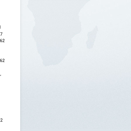
d
17
562
562
,
62