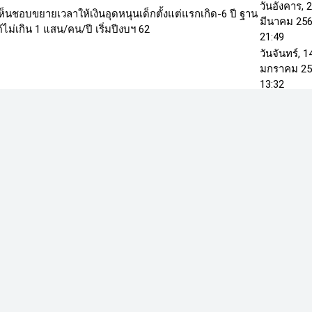
วันอังคาร, 
ห็นชอบขยายเวลาให้เงินอุดหนุนเด็กตั้งแต่แรกเกิด-6 ปี ฐาน
มีนาคม 25
้ไม่เกิน 1 แสน/คน/ปี เริ่มปีงบฯ 62
21:49
วันจันทร์, 1
มกราคม 25
13:32
่ใช่ปัญหา! 'สุนี' จี้รัฐเร่งรัดนโยบายอุดหนุนเงินเด็กเล็ก 0-6
วันศุกร์, 23
นหน้า - 6 ปี ใช้ราว 2.9 หมื่นล. เเก้ปัญหาตกหล่น ยกคำเเถลง
พฤศจิกายน
 ดย. พบเข้าไม ...
2561 12:21
ะปมตัดขายที่ดินบางส่วนโครงการพาร์ควิลล์ร่มเกล้า 28.8
วันอังคาร, 
่าน ครม. เอื้อเอกชนหมู่บ้านจัดสรร 3 ปีตั้ง กก.สอบ 6 ชุด
พฤศจิกายน
าข่ายผิด 45 คน ลดเหลือ ...
2561 15:00
้าบ้านมั่นคง กสบ.หมู่ 5 ริมคลองลาดพร้าว ก่อสร้างพร้อมส่ง
วันศุกร์, 12
ล้ว 72 หลัง จากทั้งสิ้น 127 หลัง คาดเสร็จทั้งหมดภายใน
ตุลาคม 25
1 ด้านผู้ช่วย รมว.พม. ย ...
18:34
หน้าที่ 1 จ
าย