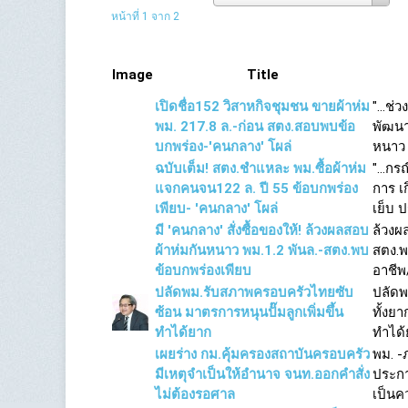
หน้าที่ 1 จาก 2
Image
Title
เปิดชื่อ152 วิสาหกิจชุมชน ขายผ้าห่ม
"...ช
พม. 217.8 ล.-ก่อน สตง.สอบพบข้อ
พัฒนา
บกพร่อง-'คนกลาง' โผล่
หนาว 
ฉบับเต็ม! สตง.ชำแหละ พม.ซื้อผ้าห่ม
"...ก
แจกคนจน122 ล. ปี 55 ข้อบกพร่อง
การ เก
เพียบ- 'คนกลาง' โผล่
เย็บ ป
มี 'คนกลาง' สั่งซื้อของให้! ล้วงผลสอบ
ล้วงผ
ผ้าห่มกันหนาว พม.1.2 พันล.-สตง.พบ
สตง.พ
ข้อบกพร่องเพียบ
อาชีพ
ปลัดพม.รับสภาพครอบครัวไทยซับ
ปลัดพ
ซ้อน มาตรการหนุนปั๊มลูกเพิ่มขึ้น
ทั้งยา
ทำได้ยาก
ทำได้
เผยร่าง กม.คุ้มครองสถาบันครอบครัว
พม. -
มีเหตุจำเป็นให้อำนาจ จนท.ออกคำสั่ง
ประกา
ไม่ต้องรอศาล
เป็นค