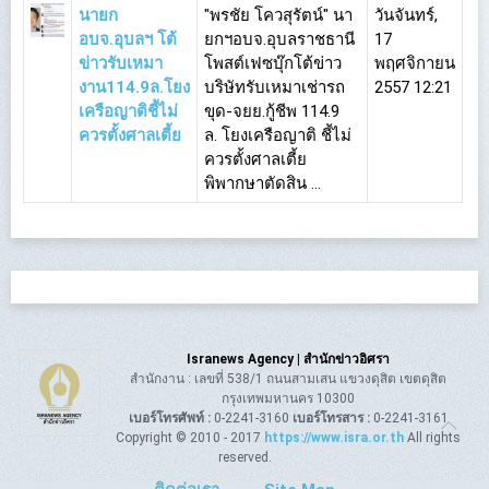
นายก
"พรชัย โควสุรัตน์" นา
วันจันทร์,
อบจ.อุบลฯ โต้
ยกฯอบจ.อุบลราชธานี
17
ข่าวรับเหมา
โพสต์เฟซบุ๊กโต้ข่าว
พฤศจิกายน
งาน114.9ล.โยง
บริษัทรับเหมาเช่ารถ
2557 12:21
เครือญาติชี้ไม่
ขุด-จยย.กู้ชีพ 114.9
ควรตั้งศาลเตี้ย
ล. โยงเครือญาติ ชี้ไม่
ควรตั้งศาลเตี้ย
พิพากษาตัดสิน ...
Isranews Agency | สำนักข่าวอิศรา
สำนักงาน : เลขที่ 538/1 ถนนสามเสน แขวงดุสิต เขตดุสิต
กรุงเทพมหานคร 10300
เบอร์โทรศัพท์ :
0-2241-3160
เบอร์โทรสาร :
0-2241-3161
Copyright © 2010 - 2017
https://www.isra.or.th
All rights
reserved.