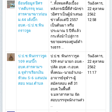
ย้อนข้อมูล‘อิศร
“…ทั้งหมดคือเบื้อง
วันอังคาร,
า’คดีบรรจุ พนง.
หลังกรณีนี้ที่สำนักข่า
22 ตุลาคม
สารคามฯฉาวก่อน
วอิศราเป็นผู้นำเสนอ
2562
ม.44 เด้งบิ๊ก
ข่าวตั้งแต่ปี 2557
12:58
อบต.-ป.ป.ช.ฟัน
เป็นต้นมา หรือ
กราวรูด
ประมาณ 5 ปีที่แล้ว
กระทั่งนำไปสู่การ
ขยายผลของศูนย์ดำ
รงธรร ...
ป.ป.ช.ฟันกราวรูด
ป.ป.ช. ฟันกราวรูด
วันอังคาร,
109 คน!บิ๊ก
109 คน! นายก อบต.-
22 ตุลาคม
อบต.สารคามฯ-
ปลัด อบต.-ก.อบต.
2562
อ.จุฬาฯเรียกเงิน
ทั้งคณะ-นายอำเภอ-
11:17
หัวละ 5-6 แสนปม
อาจารย์จุฬาฯ-ผู้
สอบ พนง.ตำบล
สมัครสอบ คดี 31
อบต.ในพื้นที่
จ.มหาสารคาม จัด
สอบบรรจุพนักงานส่ว
...