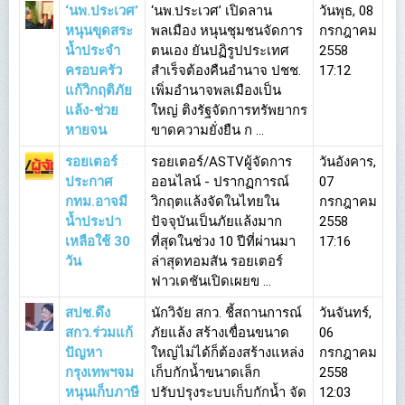
‘นพ.ประเวศ’
‘นพ.ประเวศ’ เปิดลาน
วันพุธ, 08
หนุนขุดสระ
พลเมือง หนุนชุมชนจัดการ
กรกฎาคม
น้ำประจำ
ตนเอง ยันปฏิรูปประเทศ
2558
ครอบครัว
สำเร็จต้องคืนอำนาจ ปชช.
17:12
แก้วิกฤติภัย
เพิ่มอำนาจพลเมืองเป็น
แล้ง-ช่วย
ใหญ่ ติงรัฐจัดการทรัพยากร
หายจน
ขาดความยั่งยืน ก ...
รอยเตอร์
รอยเตอร์/ASTVผู้จัดการ
วันอังคาร,
ประกาศ
ออนไลน์ - ปรากฏการณ์
07
กทม.อาจมี
วิกฤตแล้งจัดในไทยใน
กรกฎาคม
น้ำประปา
ปัจจุบันเป็นภัยแล้งมาก
2558
เหลือใช้ 30
ที่สุดในช่วง 10 ปีที่ผ่านมา
17:16
วัน
ล่าสุดทอมสัน รอยเตอร์
ฟาวเดชันเปิดเผยข ...
สปช.ดึง
นักวิจัย สกว. ชี้สถานการณ์
วันจันทร์,
สกว.ร่วมแก้
ภัยแล้ง สร้างเขื่อนขนาด
06
ปัญหา
ใหญ่ไม่ได้ก็ต้องสร้างแหล่ง
กรกฎาคม
กรุงเทพฯจม
เก็บกักน้ำขนาดเล็ก
2558
หนุนเก็บภาษี
ปรับปรุงระบบเก็บกักน้ำ จัด
12:03