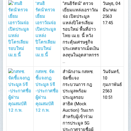
'สนธิ
“สนธิรัตน์” ตรวจ
วันพุธ, 04
รัตน์'ตรวจ
เยี่ยมแหล่งเอราวัณ
มีนาคม
เยี่ยม
จ่อ เปิดประมูล
2563
เอราวัณจ่อ
แหล่งปิโตรเลียม
17:45
เปิดประมูล
รอบใหม่ พื้นที่อ่าว
แหล่ง
ไทย เม.ย. นี้ หวัง
ปิโตรเลียม
กระตุ้นเศรษฐกิจ
รอบใหม่
ประเทศจากเม็ดเงิน
เม.ย.นี้
ลงทุนในอุตสาหกรร
...
กสทช. จัด
สำนักงาน กสทช.
วันจันทร์,
ชี้แจงกฎ
จัดชี้แจง
10
ประมูล 5จี
กระบวนการ กฎ
กุมภาพันธ์
-ประกาศชื่อ
ประมูลพร้อม
2563
ผู้ผ่าน
ประมูลรอบ
10:51
คุณสมบัติ
สาธิต (Mock
12 ก.พ.
Auction) วันแรก
สำหรับผู้เข้าร่วม
การประมูล 5G
ประกาศรายชื่อผู้