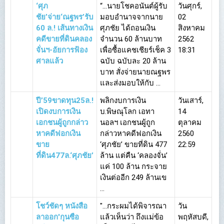
‘ศุภ
“...นายโชคอนันต์ผู้รับ
วันศุกร์,
ชัย’จ่าย‘ณฐพร’รับ
มอบอำนาจจากนาย
02
60 ล.! เส้นทางเงิน
ศุภชัย ได้ถอนเงิน
สิงหาคม
คดีขายที่ดินคลอง
จำนวน 60 ล้านบาท
2562
จั่นฯ-อัยการฟ้อง
เพื่อซื้อแคชเชียร์เช็ค 3
18:31
ศาลแล้ว
ฉบับ ฉบับละ 20 ล้าน
บาท สั่งจ่ายนายณฐพร
และส่งมอบให้กับ ...
ปี’59ขาดทุน25ล.!
พลิกงบการเงิน
วันเสาร์,
เปิดงบการเงิน
บ.พิษณุโลก เอทา
14
เอกชนผู้ถูกกล่าว
นอลฯ เอกชนผู้ถูก
ตุลาคม
หาคดีฟอกเงิน
กล่าวหาคดีฟอกเงิน
2560
ขาย
‘ศุภชัย’ ขายที่ดิน 477
22:59
ที่ดิน477ล.‘ศุภชัย’
ล้าน แต่คืน ‘คลองจั่น’
แค่ 100 ล้าน กระจาย
เงินต่ออีก 249 ล้านเข
...
โชว์ชัดๆ หนังสือ
"...กระผมได้พิจารณา
วัน
ลาออก'กุนซือ
แล้วเห็นว่า ถึงแม่ข้อ
พฤหัสบดี,