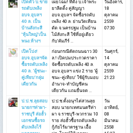
เปิดตัว บ.ขาย
เผยโฉม! ที่ตั้ง บ.เจ้าพระ
วันอังคาร,
รถดับเพลิง
ยาลีดดิ้ง คู่สัญญา
18
อบจ.อุบลฯ
อบจ.อุบลฯ จัดซื้อรถดับ
ตุลาคม
40 ล. เป็น
เพลิง 40 ล. ย่านวัดเทียน
2559
บ้านสังกะสี
ดัด จ.นครปฐม เป็นบ้าน
07:30
'หุ้นใหญ่'เป็น
ไม้สังกะสี ใช้ที่อยู่เดียว
พนง.ห้างฯ
กับ'คัมภีร์ ...
เปิดโปง!
ก่อนกรณีตัดถนนฉาว 30
วันศุกร์,
อบจ.อุบลฯจัด
ล.! เปิดปมประกวดราคา
14
ซื้อรถดับเพลิง
จัดซื้อรถดับเพลิง 40 ล.
ตุลาคม
40 ล. ‘ผู้ชนะ-
อบจ.อุบลฯ แข่ง 2 ราย ‘ผู้
2559
คู่เทียบ’กลุ่ม
ชนะ-คู่เทียบ’ ใช้ผู้รับมอบ
21:23
เดียวกัน
อำนาจ-ทำบัญชีคน
เดียวกัน แถมยื่นจด ...
ป.ป.ช.ลุยสอบ
ป.ป.ช.ตั้งอนุฯไต่สวนลุย
วัน
นายกฯท่าผา-
สอบ นายกเทศมนตรีท่า
อาทิตย์,
ราชบุรี ส่อฮั้ว
ผา จ.ราชบุรี-พวกรวม 10
08
เอกชนซื้อรถ
ราย ส่อฮั้วซื้อรถดับเพลิง
มีนาคม
ดับเพลิงไร้
กู้ภัยไร้มาตรฐาน เอื้อ
2558