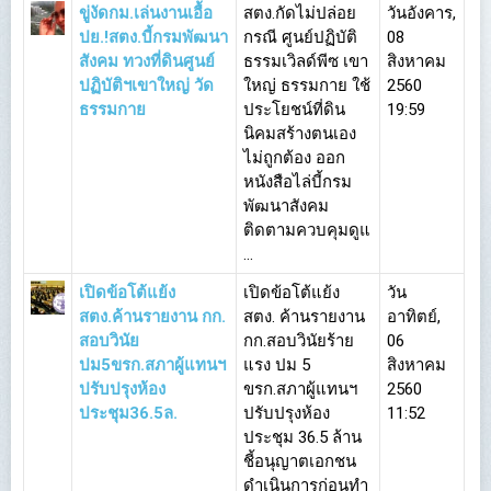
ขู่งัดกม.เล่นงานเอื้อ
สตง.กัดไม่ปล่อย
วันอังคาร,
ปย.!สตง.บี้กรมพัฒนา
กรณี ศูนย์ปฏิบัติ
08
สังคม ทวงที่ดินศูนย์
ธรรมเวิลด์พีซ เขา
สิงหาคม
ปฏิบัติฯเขาใหญ่ วัด
ใหญ่ ธรรมกาย ใช้
2560
ธรรมกาย
ประโยชน์ที่ดิน
19:59
นิคมสร้างตนเอง
ไม่ถูกต้อง ออก
หนังสือไล่บี้กรม
พัฒนาสังคม
ติดตามควบคุมดูแ
...
เปิดข้อโต้แย้ง
เปิดข้อโต้แย้ง
วัน
สตง.ค้านรายงาน กก.
สตง. ค้านรายงาน
อาทิตย์,
สอบวินัย
กก.สอบวินัยร้าย
06
ปม5ขรก.สภาผู้แทนฯ
แรง ปม 5
สิงหาคม
ปรับปรุงห้อง
ขรก.สภาผู้แทนฯ
2560
ประชุม36.5ล.
ปรับปรุงห้อง
11:52
ประชุม 36.5 ล้าน
ชี้อนุญาตเอกชน
ดำเนินการก่อนทำ