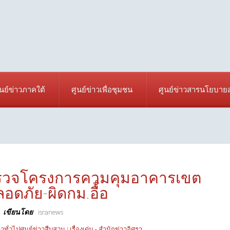
ูนย์ข่าวภาคใต้
ศูนย์ข่าวเพื่อชุมชน
ศูนย์ข่าวสารนโยบา
 ตรวจโครงการควมคุมอาคารเขต
ดภัย-ผิดกม.อื้อ
เขียนโดย
isranews
าวทั่วไปศูนย์ข่าวสืบสวน
|
เรื่องเด่น - สำนักข่าวอิศรา