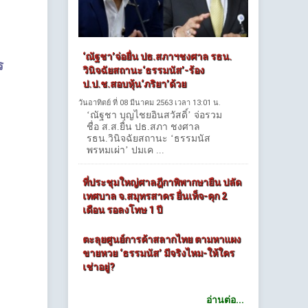
‘ณัฐชา’จ่อยื่น ปธ.สภาฯชงศาล รธน.
ร
วินิจฉัยสถานะ‘ธรรมนัส’-ร้อง
ป.ป.ช.สอบหุ้น‘ภริยา’ด้วย
วันอาทิตย์ ที่ 08 มีนาคม 2563 เวลา 13:01 น.
‘ณัฐชา บุญไชยอินสวัสดิ์’ จ่อรวม
ชื่อ ส.ส.ยื่น ปธ.สภา ชงศาล
รธน.วินิจฉัยสถานะ ‘ธรรมนัส
พรหมเผ่า’ ปมเค ...
ที่ประชุมใหญ่ศาลฎีกาพิพากษายืน ปลัด
เทศบาล จ.สมุทรสาคร ยื่นเท็จ-คุก 2
เดือน รอลงโทษ 1 ปี
ตะลุยศูนย์การค้าสลากไทย ตามหาแผง
ขายหวย ‘ธรรมนัส’ มีจริงไหม-ให้ใคร
เช่าอยู่?
อ่านต่อ...