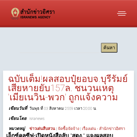
ฉบับเต็ม!ผลสอบปุ๋ยอบจ.บุรีรัมย์
เสียหายยับ157ล. ชนวนเหตุ
'เมียเนวิน-พวก' ถูกแจ้งความ
เขียนวันที่
วันพุธ ที่ 03 สิงหาคม 2559 เวลา 20:00 น.
เขียนโดย
isranews
หมวดหมู่
ข่าวเด่นสืบสวน
|
จัดซื้อจัดจ้าง
|
เรื่องเด่น - สำนักข่าวอิศรา
เอ็กซ์คลูซีฟ:เปิดหนังสือลับ 'สตง.' แจงผลสอบ