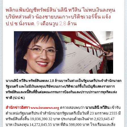
พลิกแฟ้มบัญชีทรัพย์สิน“นลินี ทวีสิน”ไม่พบเงินลงทุน
บริษัทส่วนตัว-น้องชายบนเกาะบริติชเวอร์จิ้น แจ้ง
ป.ป.ช.นั่งรมต. 9 เดือนวูบ 2.8 ล้าน
นางนลินี ทวีสิน ทรัพย์สินลดลง 2.8 ล้านบาทในห่วงเป็นรัฐมนตรีประจำสำนักนายก
รัฐมนตรี และไม่มีเงินลงทุนบริษัทบนเกาะบริติชเวอร์จิ้นในบัญชีแสดงรายการ
ทรัพย์สินและหนี้สินที่ยื่นต่อคณะกรรมการป้องกันและปราบปรามการทุจริตแห่ง
ชาติ (ป.ป.ช.)
สำนักข่าวอิศรา www.isranews.org
ตรวจสอบพบว่า
นางนลินี ทวีสิน
เข้ารับ
ตำแหน่งรัฐมนตรีประจำสำนักนายกรัฐมนตรีเมื่อวันที่ 23 มกราคม 2555 มี
ทรัพย์สินทั้งสิ้น 19,036,390.32 บาท ประกอบด้วยเงินฝาก 2,623,645.47
บาท เงินลงทุน 14,272,045.55 บาท ที่ดิน 598,000 บาท โรงเรือนและสิ่ง