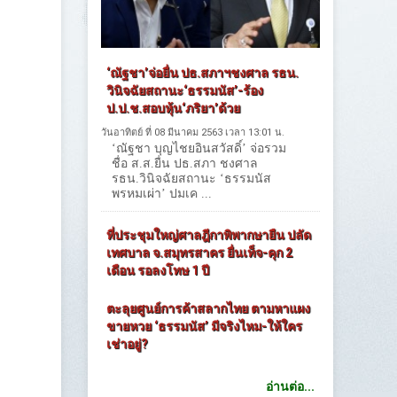
‘ณัฐชา’จ่อยื่น ปธ.สภาฯชงศาล รธน.
วินิจฉัยสถานะ‘ธรรมนัส’-ร้อง
ป.ป.ช.สอบหุ้น‘ภริยา’ด้วย
วันอาทิตย์ ที่ 08 มีนาคม 2563 เวลา 13:01 น.
‘ณัฐชา บุญไชยอินสวัสดิ์’ จ่อรวม
ชื่อ ส.ส.ยื่น ปธ.สภา ชงศาล
รธน.วินิจฉัยสถานะ ‘ธรรมนัส
พรหมเผ่า’ ปมเค ...
ที่ประชุมใหญ่ศาลฎีกาพิพากษายืน ปลัด
เทศบาล จ.สมุทรสาคร ยื่นเท็จ-คุก 2
เดือน รอลงโทษ 1 ปี
ตะลุยศูนย์การค้าสลากไทย ตามหาแผง
ขายหวย ‘ธรรมนัส’ มีจริงไหม-ให้ใคร
เช่าอยู่?
อ่านต่อ...