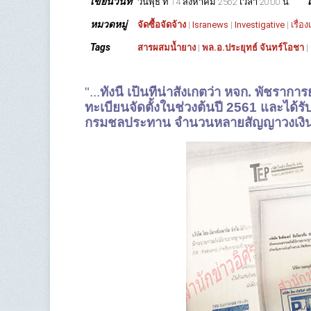
เขียนวันที่
วันพุธ ที่ 14 สิงหาคม 2562 เวลา 20:00 น.
หมวดหมู่
จัดซื้อจัดจ้าง
|
Isranews
|
Investigative
|
เรื่อ
Tags
สารผสมน้ำยาง
|
พล.อ.ประยุทธ์ จันทร์โอชา
|
"...
ทั้งนี้ เป็นที่น่าสังเกตว่า หจก. พัชรากา
ทะเบียนจัดตั้งในช่วงต้นปี 2561 และได
กรมชลประทาน จำนวนหลายสัญญาวงเงินนับ