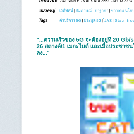
เขียนวันที่
วันอาทิตย์ ที่ 26 มกราคม 2563 เวลา 13:22 น.
หมวดหมู่
เวทีทัศน์
|
สัมภาษณ์ - ปาฐกถา
|
ข่าวเด่น นโ
Tags
ค่าบริการ 5G
|
ประมูล 5G
|
๋JAS
|
Dtac
|
tru
"...ความเร็วของ 5G จะต้องอยู่ที่ 20 Gb/
26 สตางค์/1 เมกะไบต์ และเมื่อประชาชนใ
ลง..."