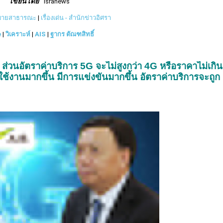
เขียนโดย
isranews
ยบายสาธารณะ
|
เรื่องเด่น - สำนักข่าวอิศรา
e
|
วิเคราะห์
|
AIS
|
ฐากร ตัณฑสิทธิ์
s ส่วนอัตราค่าบริการ 5G จะไม่สูงกว่า 4G หรือราคาไม่เกิน
ช้งานมากขึ้น มีการแข่งขันมากขึ้น อัตราค่าบริการจะถูก