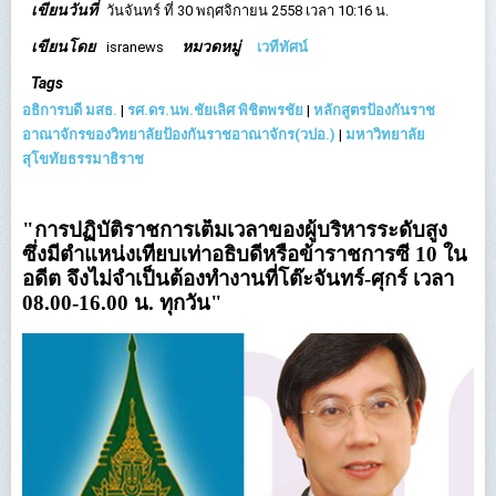
เขียนวันที่
วันจันทร์ ที่ 30 พฤศจิกายน 2558 เวลา 10:16 น.
เขียนโดย
หมวดหมู่
isranews
เวทีทัศน์
Tags
อธิการบดี มสธ.
|
รศ.ดร.นพ.ชัยเลิศ พิชิตพรชัย
|
หลักสูตรป้องกันราช
อาณาจักรของวิทยาลัยป้องกันราชอาณาจักร(วปอ.)
|
มหาวิทยาลัย
สุโขทัยธรรมาธิราช
"การปฏิบัติราชการเต็มเวลาของผู้บริหารระดับสูง
ซึ่งมีตำแหน่งเทียบเท่าอธิบดีหรือข้าราชการซี 10 ใน
อดีต จึงไม่จำเป็นต้องทำงานที่โต๊ะจันทร์-ศุกร์ เวลา
08.00-16.00 น. ทุกวัน"