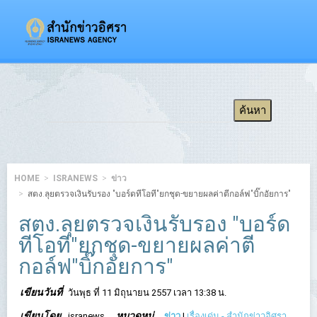
HOME
ISRANEWS
ข่าว
สตง.ลุยตรวจเงินรับรอง "บอร์ดทีโอที"ยกชุด-ขยายผลค่าตีกอล์ฟ"บิ๊กอัยการ"
สตง.ลุยตรวจเงินรับรอง "บอร์ด
ทีโอที"ยกชุด-ขยายผลค่าตี
กอล์ฟ"บิ๊กอัยการ"
เขียนวันที่
วันพุธ ที่ 11 มิถุนายน 2557 เวลา 13:38 น.
เขียนโดย
หมวดหมู่
isranews
ข่าว
|
เรื่องเด่น - สำนักข่าวอิศรา