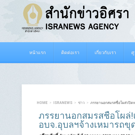
หน้าแรก
ติดต่อเรา
เกี่ยวกับเรา
ศ
HOME
ISRANEWS
ข่าว
ภรรยานอกสมรสชื่อโผล่!เปิด
ภรรยานอกสมรสชื่อโผล่!เ
อบจ.อุบลฯจ้างเหมารถขุ