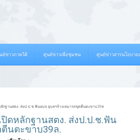
ูนย์ข่าวภาคใต้
ศูนย์ข่าวเพื่อชุมชน
ศูนย์ข่าวสารนโยบา
หลักฐานสตง. ส่งป.ป.ช.ฟันอบจ.อุบลฯจ้างเหมารถขุดตีนตะขาบ39ล.
ปิดหลักฐานสตง. ส่งป.ป.ช.ฟัน
ดตีนตะขาบ39ล.