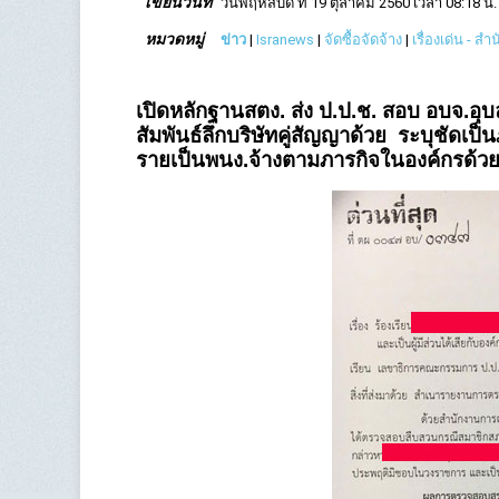
เขียนวันที่
วันพฤหัสบดี ที่ 19 ตุลาคม 2560 เวลา 08:18 น.
หมวดหมู่
ข่าว
|
Isranews
|
จัดซื้อจัดจ้าง
|
เรื่องเด่น - ส
เปิดหลักฐานสตง. ส่ง ป.ป.ช. สอบ อบจ.อุ
สัมพันธ์ลึกบริษัทคู่สัญญาด้วย ระบุชัด
รายเป็นพนง.จ้างตามภารกิจในองค์กรด้ว