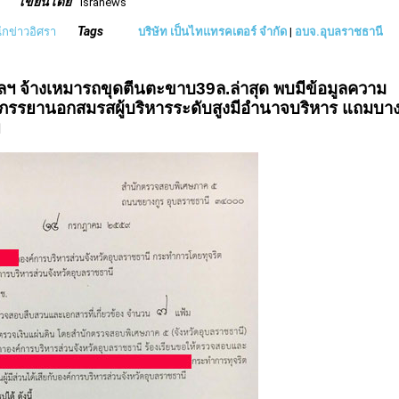
เขียนโดย
isranews
Tags
ำนักข่าวอิศรา
บริษัท เป็นไทแทรคเตอร์ จำกัด
|
อบจ.อุบลราชธานี
บลฯ จ้างเหมารถขุดตีนตะขาบ39ล.ล่าสุด พบมีข้อมูลความ
เป็นภรรยานอกสมรสผู้บริหารระดับสูงมีอำนาจบริหาร แถมบา
ย