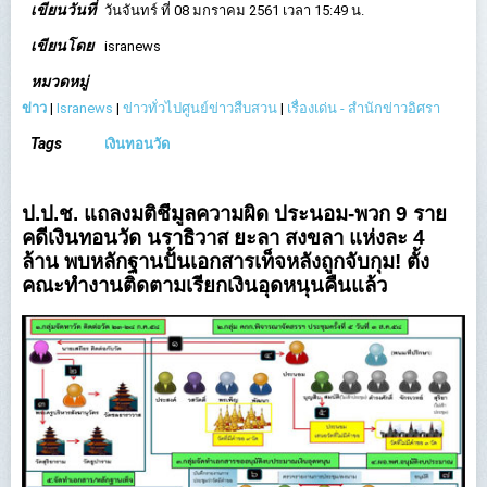
เขียนวันที่
วันจันทร์ ที่ 08 มกราคม 2561 เวลา 15:49 น.
เขียนโดย
isranews
หมวดหมู่
ข่าว
|
Isranews
|
ข่าวทั่วไปศูนย์ข่าวสืบสวน
|
เรื่องเด่น - สำนักข่าวอิศรา
Tags
เงินทอนวัด
ป.ป.ช. แถลงมติชี้มูลความผิด ประนอม-พวก 9 ราย
คดีเงินทอนวัด นราธิวาส ยะลา สงขลา แห่งละ 4
ล้าน พบหลักฐานปั้นเอกสารเท็จหลังถูกจับกุม! ตั้ง
คณะทำงานติดตามเรียกเงินอุดหนุนคืนแล้ว