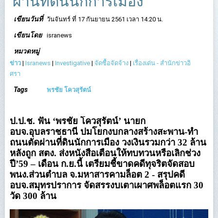
ผ่านที่ดินนักการเมือง
เขียนวันที่
วันจันทร์ ที่ 17 กันยายน 2561 เวลา 14:20 น.
เขียนโดย
isranews
หมวดหมู่
ข่าว
|
Isranews
|
Investigative
|
จัดซื้อจัดจ้าง
|
เรื่องเด่น - สำนักข่าวอิ
ศรา
Tags
พรชัย โควสุรัตน์
ป.ป.ช. ฟัน ‘พรชัย โควสุรัตน์’ นายก
อบจ.อุบลราชธานี ปมโยกงบกลางสร้างสะพาน-ทำ
ถนนตัดผ่านที่ดินนักการเมือง วงเงินรวมกว่า 32 ล้าน
หลังถูก สตง. ส่งหนังสือเตือนให้ทบทวนหรือเลิกช่วง
ปี’59 – เดือน ก.ย.นี้ เตรียมชี้ขาดคดีทุจริตจัดสอบ
พนง.ส่วนตำบล จ.มหาสารคามล็อต 2 - สรุปคดี
อบจ.สมุทรปราการ จัดสรรงบเตาเผาศพล็อตแรก 30
วัด 300 ล้าน