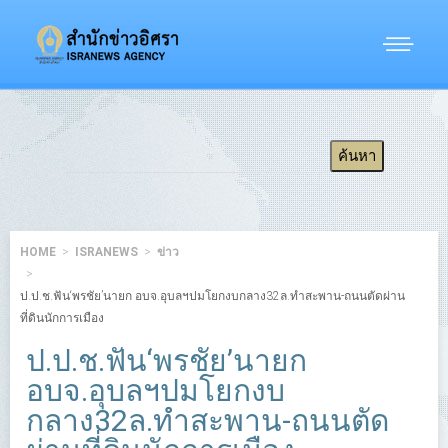
HOME
ISRANEWS
ข่าว
ป.ป.ช.ฟัน‘พรชัย’นายก อบจ.อุบลฯปมโยกงบกลาง32ล.ทำสะพาน-ถนนตัดผ่าน
ที่ดินนักการเมือง
ป.ป.ช.ฟัน‘พรชัย’นายก
อบจ.อุบลฯปมโยกงบ
กลาง32ล.ทำสะพาน-ถนนตัด