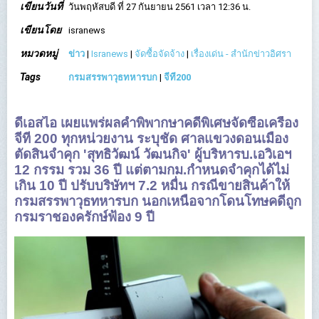
เขียนวันที่
วันพฤหัสบดี ที่ 27 กันยายน 2561 เวลา 12:36 น.
เขียนโดย
isranews
หมวดหมู่
ข่าว
|
Isranews
|
จัดซื้อจัดจ้าง
|
เรื่องเด่น - สำนักข่าวอิศรา
Tags
กรมสรรพาวุธทหารบก
|
จีที200
ดีเอสไอ เผยแพร่ผลคำพิพากษาคดีพิเศษจัดซื้อเครื่อง
จีที 200 ทุกหน่วยงาน ระบุชัด ศาลแขวงดอนเมือง
ตัดสินจำคุก 'สุทธิวัฒน์ วัฒนกิจ' ผู้บริหารบ.เอวิเอฯ
12 กรรม รวม 36 ปี แต่ตามกม.กำหนดจำคุกได้ไม่
เกิน 10 ปี ปรับบริษัทฯ 7.2 หมื่น กรณีขายสินค้าให้
กรมสรรพาวุธทหารบก นอกเหนือจากโดนโทษคดีถูก
กรมราชองครักษ์ฟ้อง 9 ปี