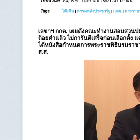
เขียนวันที่
วันศุกร์ ที่ 11 มกราคม 2562 เวลา 13:04 น.
Tags
โต๊ะจีน
|
พรรคพลังประชารัฐ
|
กกต.
|
พระราชพ
เลขาฯ กกต. เผยตั้งคณะทำงานสอบสวนปมโต๊ะจ
ถ้อยคำแล้ว ไม่การันตีเสร็จก่อนเลือกตั้
ได้หนังสือกำหนดการพระราชพิธีบรมราชาภิ
ส.ส.