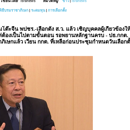
เขียนโดย
หมวดหมู่
isranews
ข่าว
|
Isranews
ิธีบรมราชาภิเษก
|
ระดมทุน
|
การเลือกตั้ง
ีน พปชร.-เลือกตั้ง ส.ว. แล้ว เชิญบุคคลผู้เกี่ยวข้องให
ง แต่ต้องเป็นไปตามขั้นตอน รอพยานหลักฐานครบ - ปธ.กกต.
เษกแล้ว เวียน กกต. ที่เหลือก่อนประชุมกำหนดวันเลือกตั