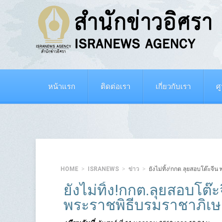
หน้าแรก
ติดต่อเรา
เกี่ยวกับเรา
ศ
HOME
ISRANEWS
ข่าว
ยังไม่ทิ้ง!กกต.ลุยสอบโต๊ะจ
ยังไม่ทิ้ง!กกต.ลุยสอบโต๊
พระราชพิธีบรมราชาภิเษ