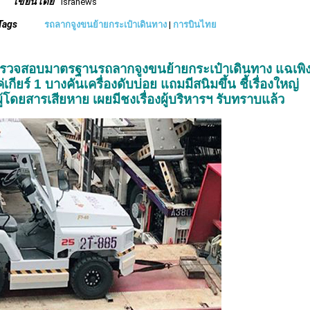
เขียนโดย
isranews
Tags
รถลากจูงขนย้ายกระเป๋าเดินทาง
|
การบินไทย
วยตรวจสอบมาตรฐาน
รถลากจูงขนย้ายกระเป๋าเดินทาง แฉเพิ่
ียร์ 1 บางคันเครื่องดับบ่อย แถมมีสนิมขึ้น ชี้เรื่องใหญ่
นผู้โดยสารเสียหาย เผยมีชงเรื่องผู้บริหารฯ รับทราบแล้ว