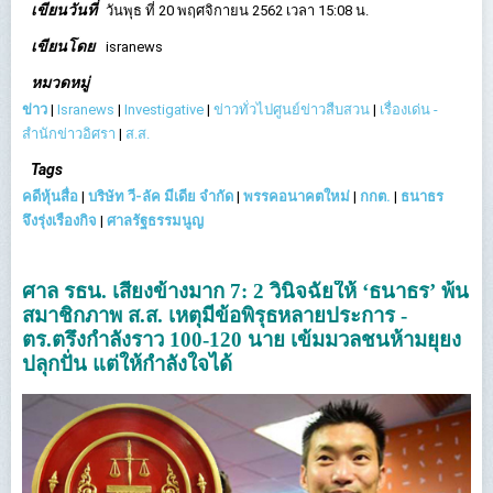
เขียนวันที่
วันพุธ ที่ 20 พฤศจิกายน 2562 เวลา 15:08 น.
เขียนโดย
isranews
หมวดหมู่
ข่าว
|
Isranews
|
Investigative
|
ข่าวทั่วไปศูนย์ข่าวสืบสวน
|
เรื่องเด่น -
สำนักข่าวอิศรา
|
ส.ส.
Tags
คดีหุ้นสื่อ
|
บริษัท วี-ลัค มีเดีย จำกัด
|
พรรคอนาคตใหม่
|
กกต.
|
ธนาธร
จึงรุ่งเรืองกิจ
|
ศาลรัฐธรรมนูญ
ศาล รธน. เสียงข้างมาก 7: 2 วินิจฉัยให้ ‘ธนาธร’ พ้น
สมาชิกภาพ ส.ส. เหตุมีข้อพิรุธหลายประการ -
ตร.ตรึงกำลังราว 100-120 นาย เข้มมวลชนห้ามยุยง
ปลุกปั่น แต่ให้กำลังใจได้