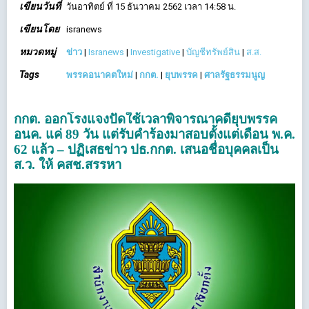
เขียนวันที่
วันอาทิตย์ ที่ 15 ธันวาคม 2562 เวลา 14:58 น.
เขียนโดย
isranews
หมวดหมู่
ข่าว
|
Isranews
|
Investigative
|
บัญชีทรัพย์สิน
|
ส.ส.
Tags
พรรคอนาคตใหม่
|
กกต.
|
ยุบพรรค
|
ศาลรัฐธรรมนูญ
กกต. ออกโรงแจงปัดใช้เวลาพิจารณาคดียุบพรรค
อนค. แค่ 89 วัน แต่รับคำร้องมาสอบตั้งแต่เดือน พ.ค.
62 แล้ว – ปฏิเสธข่าว ปธ.กกต. เสนอชื่อบุคคลเป็น
ส.ว. ให้ คสช.สรรหา