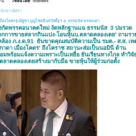
เขียนโดย
 น.
isranews
สำนักข่าวอิศรา
เมืองโคตร
|
ณัฐชา บุญไชยอินสวัสดิ์
|
ร.อ. ธรรมนัส พรหมเผ่า
ีตสังกัดพรรคอนาคตใหม่ งัดหลักฐานแฉ ธรรมนัส 3 ปมรวด
จากการขายสลากกินแบ่ง-โอนหุ้นบ.ตลาดคลองเตย' ถามรา
ดคล้อง ภ.ง.ด.91 ยันขาดคุณสมบัติความเป็น รมต.- ส.ส. เหต
'วิภาดา เมืองโคตร' ถึงโคราช สถานะส่อเป็นนอมินี ด้าน
มพร้อมแจ้งความเพราะเป็นเหยื่อ ยันเรียนทางไกล ทำวิจั
ันตลาดคลองเตยสร้างมากับมือ ขายหุ้นให้ผู้ร่วมก่อตั้ง