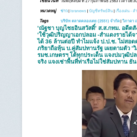
เขียนวันที่
วันพฤหัสบดี ที่ 27 กุมภาพันธ์ 2563 เวลา 08:30
หมวดหมู่
ข่าว
|
Isranews
|
บัญชีทรัพย์สิน
|
เรื่องเด่น - 
Tags
บริษัท ตลาดคลองเตย (2551) จำกัด
|
วิภาดา 
'ณัฐชา บุญไชยอินสวัสดิ์' ส.ส.กทม. อด
'ใช้วุฒิปริญญาเอกปลอม -สำแดงรายได้
ได้ 36 ล้านต่อปี ทำไมแจ้ง ป.ป.ช. ไม่สอ
ภริยาถือหุ้น บ.คู่สัมปทานรัฐ เผยตามตัว 
รมช.เกษตรฯ โต้ทุกประเด็น แจงปมวุฒิปลอ
จริง แจงเช่าพื้นที่ท่าเรือไม่ใช่สัมปทาน ย