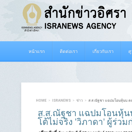
หน้าแรก
ติดต่อเรา
เกี่ยวกับเรา
ศ
HOME
ISRANEWS
ข่าว
ส.ส.ณัฐชา แฉปมโอนหุ้นบ.ตลาดค
ส.ส.ณัฐชา แฉปมโอนหุ้น
โต้ไม่จริง 'วิภาดา' ผู้ร่วมก